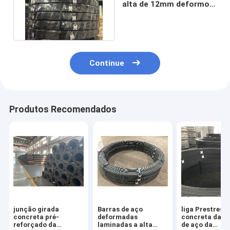
alta de 12mm deformou
as barras que reforçam
Continue
Produtos Recomendados
junção girada
Barras de aço
liga Prestress
concreta pré-
deformadas
concreta das 
reforçado da
laminadas a alta
de aço da