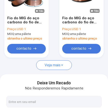
Excursão da fábrica
Controle da qualidade
Fio do MIG do aço
Fio do MIG do aço
carbono do fio de
carbono do fio de
Contacte-nos
soldadura de ER70S-
soldadura de ER70S-
Preço:
USD 1
Preço:
USD 1
3 MIG
4 MIG
MOQ:
uma pálete
MOQ:
uma pálete
Peça umas citações
obtenha o ultimo preço
obtenha o ultimo preço
VR
contacto
contacto
Veja mais
fio de soldadura do mig
MAG Welding Wire
Deixe Um Recado
Nós Responderemos Rapidamente
Fio de soldadura retirado o núcleo fluxo do arco
Fio de soldadura submersa do arco