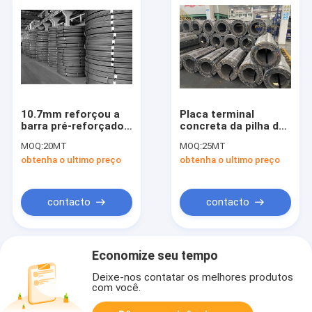
10.7mm reforçou a
Placa terminal
barra pré-reforçado
concreta da pilha do
de aço concreta de
Cs para a pilha
MOQ:
20MT
MOQ:
25MT
Ros
550mm da tubulação
obtenha o ultimo preço
obtenha o ultimo preço
contacto
contacto
Economize seu tempo
Deixe-nos contatar os melhores produtos
com você.