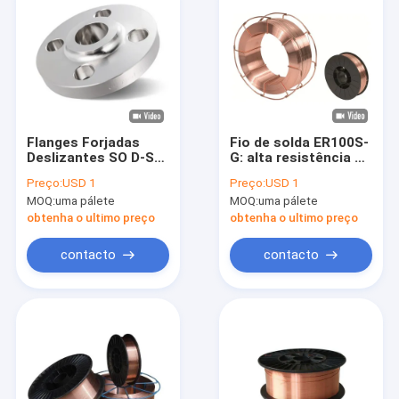
Flanges Forjadas
Fio de solda ER100S-
Deslizantes SO D-SO-
G: alta resistência ao
Class150-DN20-RF
impacto em baixas
Preço:
USD 1
Preço:
USD 1
temperaturas para
MOQ:
uma pálete
MOQ:
uma pálete
tubulações
obtenha o ultimo preço
obtenha o ultimo preço
contacto
contacto
Casa
Produtos
Sobre nós