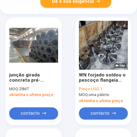
Dê a sua exigência
junção girada
WN forjado soldou o
concreta pré-
pescoço flangeia
reforçado da
DN20 150# class150
MOQ:
25MT
Preço:
USD 1
extremidade da pilha
RF
obtenha o ultimo preço
MOQ:
uma pálete
de 1200mm
obtenha o ultimo preço
contacto
contacto