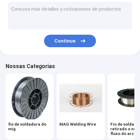
TIG Welding Wire
Flange de Pescoço de Solda
Deslizamento em flanges forjadas
Continue
Flanges da solda do soquete
Flange de placa forjada
Nossas Categorias
Elétrodos de soldadura do aço carbono
Solda Rod de aço inoxidável
Aço liso do bulbo
Placa terminal concreta da pilha
fio de soldadura do
MAG Welding Wire
Fio de soldadu
Barra de aço concreta pré-reforçado
mig
retirado o núc
fluxo do arco