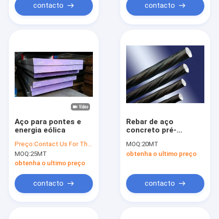
contacto
contacto
Aço para pontes e
Rebar de aço
energia eólica
concreto pré-
reforçado de alta
Preço:
Contact Us For The Best Offer
MOQ:
20MT
elasticidade das
MOQ:
25MT
obtenha o ultimo preço
barras de aço de
7.1MM
obtenha o ultimo preço
contacto
contacto