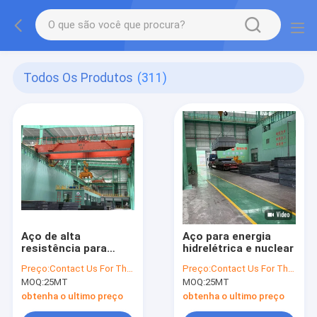
Todos Os Produtos
(311)
Aço de alta
Aço para energia
resistência para
hidrelétrica e nuclear
máquinas de
Preço:
Contact Us For The Best Offer
Preço:
Contact Us For The Best Offer
construção
MOQ:
25MT
MOQ:
25MT
obtenha o ultimo preço
obtenha o ultimo preço