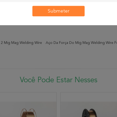
Valor da garantia
≥670
≥610
Resultado Geral
740
645
Submeter
2 Mig Mag Welding Wire
Aço Da Força Do Mig Mag Welding Wire Fo
Você Pode Estar Nesses