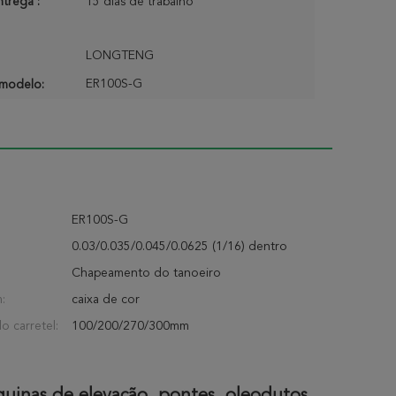
trega :
15 dias de trabalho
LONGTENG
ER100S-G
modelo:
ER100S-G
0.03/0.035/0.045/0.0625 (1/16) dentro
Chapeamento do tanoeiro
:
caixa de cor
o carretel:
100/200/270/300mm