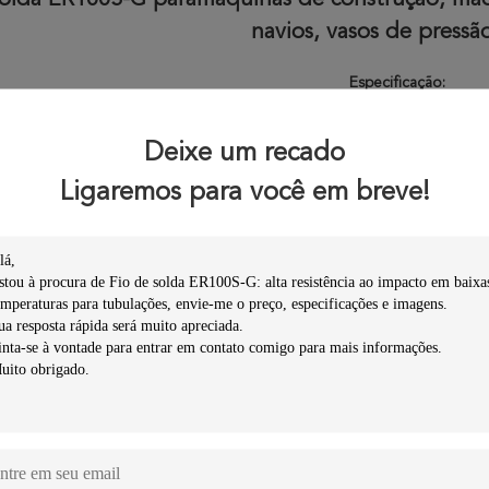
solda ER100S-G para
máquinas de construção, máq
navios, vasos de pressão
Especificação:
G tem uma composição nominal (% em peso) de 1,5 Mn, 0,45 Mo, 0,25
NACE MR0 175
Deixe um recado
uisitos).Este material é projetado para soldagem de aços de alto limite
superior a 101ksi.Tem boa resistência ao impacto 
Ligaremos para você em breve!
 um tipo de fio de soldagem blindado a gás de alta tenacidade de aço
desempenho de soldagem em todas as posições, arco 
Propósito
:
 para soldar estruturas de aço de alta resistência 690MPa, como máq
tubulações, navios, vasos de press
Composição química
(
%
)
omposição
C
Mn
Si
S
P
Ni
química
Valor da
1,40 ~
0,5
≤0,11
≤0,80
≤0,025
≤0,025
garantia
1,90
1,5
Propriedades mecânicas do metal deposit
Item de teste
R
(MPa)
R
/R
(MPa)
m
eL
p0.2