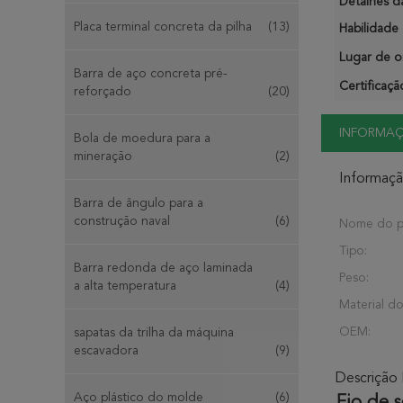
Detalhes d
Placa terminal concreta da pilha
(13)
Habilidade 
Lugar de o
Barra de aço concreta pré-
Certificaçã
reforçado
(20)
INFORMA
Bola de moedura para a
mineração
(2)
Informaç
Barra de ângulo para a
construção naval
(6)
Nome do p
Tipo:
Barra redonda de aço laminada
Peso:
a alta temperatura
(4)
Material do
OEM:
sapatas da trilha da máquina
escavadora
(9)
Descrição
Aço plástico do molde
(6)