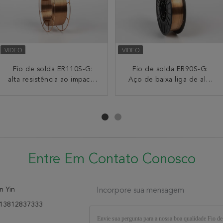
Aço da força de ER50-G
Fio de solda ER110S-G:
Gás ativo MAG Welding
Fio de solda ER90S-G:
alta resistência ao impacto
Mig Mag Welding Wire
Aço de baixa liga de alta
Wire do metal de
For High como veículos e
em baixas temperaturas
H08MnSiCuCrNill ER44-G
tenacidade 620MPa para
para tubulações
pontes
0,8 15kg 1.2mm 20kg
soldas em todas as
posições
Entre Em Contato Conosco
n Yin
Incorpore sua mensagem
13812837333