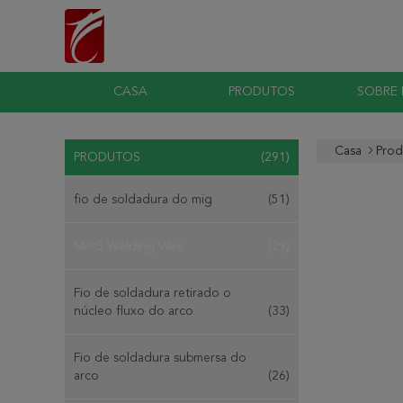
CASA
PRODUTOS
SOBRE
Casa
Prod
PRODUTOS
(291)
fio de soldadura do mig
(51)
MAG Welding Wire
(29)
Fio de soldadura retirado o
núcleo fluxo do arco
(33)
Fio de soldadura submersa do
arco
(26)