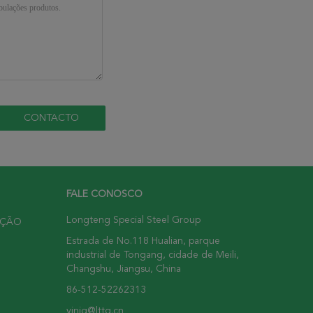
FALE CONOSCO
Longteng Special Steel Group
UÇÃO
Estrada de No.118 Hualian, parque
industrial de Tongang, cidade de Meili,
Changshu, Jiangsu, China
86-512-52262313
yinjq@lttg.cn