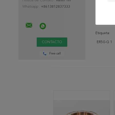
Pessoa de Contato :
Kevin Yin
Whatsapp :
+8613812837333
Etiqueta:
ER50-G 1
Free call