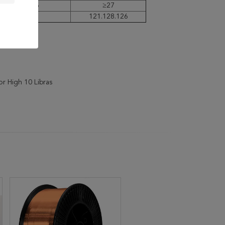
≥16
≥27
23
121.128.126
r High 10 Libras