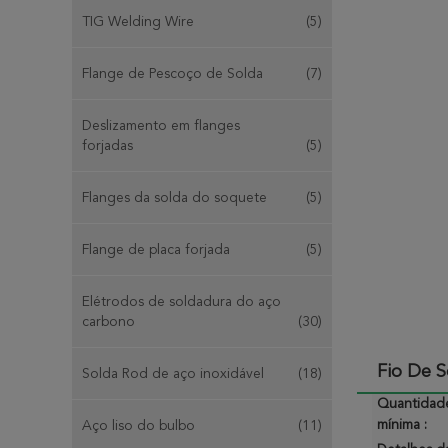
TIG Welding Wire
(5)
Flange de Pescoço de Solda
(7)
Deslizamento em flanges
forjadas
(5)
Flanges da solda do soquete
(5)
Flange de placa forjada
(5)
Elétrodos de soldadura do aço
carbono
(30)
Fio De 
Solda Rod de aço inoxidável
(18)
Quantidad
mínima :
Aço liso do bulbo
(11)