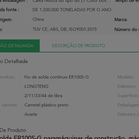
a embalagem :
Caixa neutra do tipo do LT Color box/OEM da caixa
Tempo de en
da fonte :
DE 1.200.000 TONELADAS POR O ANO
China
rigem:
Marca:
TUV CE, ABS, DB, ISO9001:2015
o:
Número do 
ÇÃO DETALHADA
DESCRIÇÃO DE PRODUTO
ão Detalhada
roduto:
Fio de solda contínuo ER100S-G
Modelo:
LONGTENG
Diâmetro:
2/11/33/44 de libra
Superfície:
 carretel:
Carretel plástico preto
Embalagem
Aceite
Diâmetro d
 De Produto