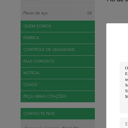
Fio de 
Placas de aço
(6)
QUEM SOMOS
1. ER100S-
FÁBRICA
req
CONTROLE DE QUALIDADE
2. É
FALE CONOSCO
Adequado
NOTÍCIA
CASOS
C
PEÇA UMAS CITAÇÕES
CONTACTE-NOS