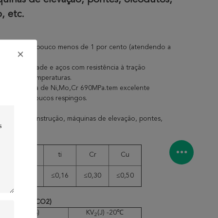
uinas de elevação, pontes, oleodutos,
, etc.
 Cr, com Ni pouco menos de 1 por cento (atendendo a
 de elasticidade e aços com resistência à tração
em baixas temperaturas.
 de baixa liga de Ni,Mo,Cr 690MPa.tem excelente
estável e poucos respingos.
uinas de construção, máquinas de elevação, pontes,
ão, etc.
mo
ti
Cr
Cu
0~
0,20~
≤0,16
≤0,30
≤0,50
5
0,60
ado
(
Ar+20%CO2
)
A(%)
KV
(J) -20℃
2