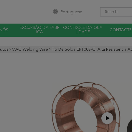
Portuguese
EXCURSÃO DA FÁBR
CONTROLE DA QUA
 NÓS
CONTACTE
ICA
LIDADE
utos
MAG Welding Wire
Fio De Solda ER100S-G: Alta Resistência A