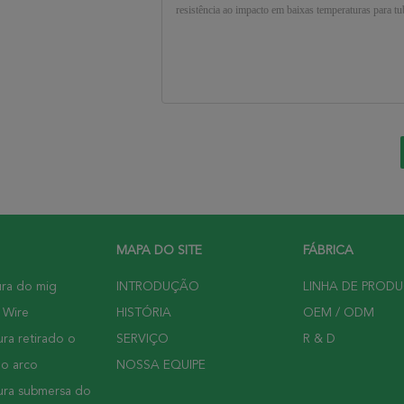
MAPA DO SITE
FÁBRICA
ura do mig
INTRODUÇÃO
LINHA DE PROD
 Wire
HISTÓRIA
OEM / ODM
ra retirado o
SERVIÇO
R & D
do arco
NOSSA EQUIPE
ura submersa do