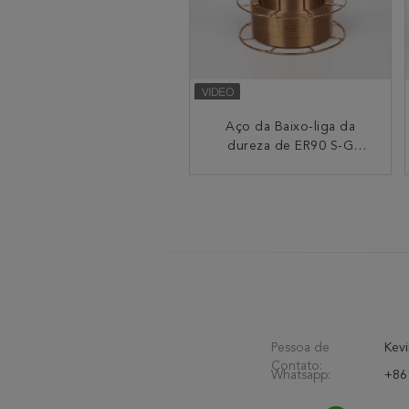
Gás de grande resistência
Aço da Baixo-liga da
1.2mm 0.8mm de Mag
dureza de ER90 S-G
Welding Solid Wire Shield
Welding Wire High
do aço 0.9mm 15kg
Pessoa de
Kevi
Contato:
Whatsapp:
+86