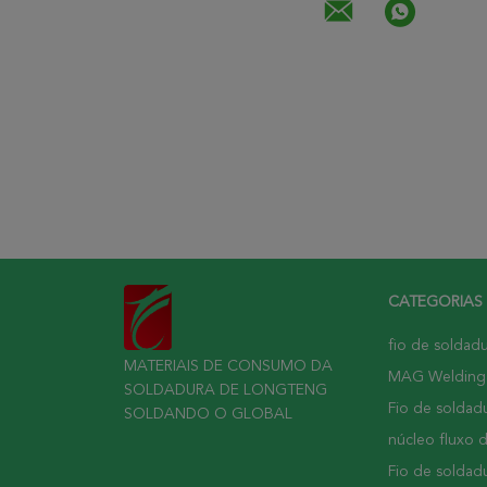
CATEGORIAS
fio de soldad
MATERIAIS DE CONSUMO DA
MAG Welding
SOLDADURA DE LONGTENG
Fio de soldadu
SOLDANDO O GLOBAL
núcleo fluxo 
Fio de soldad