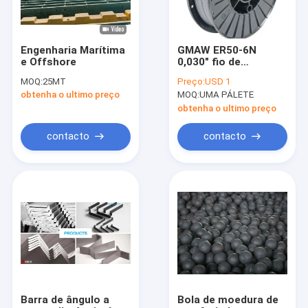
Engenharia Marítima
GMAW ER50-6N
e Offshore
0,030" fio de
soldadura de aço
MOQ:
25MT
Preço:
USD 1
suave 0,8 milímetro
obtenha o ultimo preço
MOQ:
UMA PÁLETE
do Mig 5kg 10kg
obtenha o ultimo preço
contacto
contacto
Casa
Produtos
Sobre nós
Barra de ângulo a
Bola de moedura de