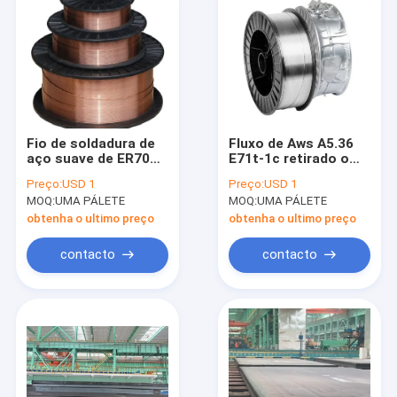
Fio de soldadura de
Fluxo de Aws A5.36
aço suave de ER70S-
E71t-1c retirado o
6 Mig para a
núcleo para formar
Preço:
USD 1
Preço:
USD 1
produção de aço da
arcos fio de solda
MOQ:
UMA PÁLETE
MOQ:
UMA PÁLETE
construção e da
para o aço suave
maquinaria
1.0mm 1.2mm 1.4mm
obtenha o ultimo preço
obtenha o ultimo preço
1.6mm
contacto
contacto