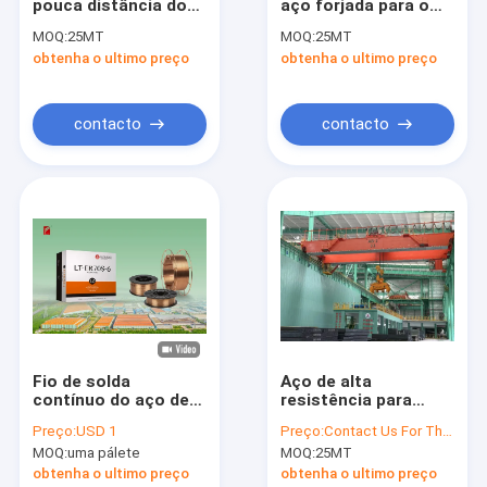
pouca distância do
aço forjada para o
Excursão da fábrica
mar da ponte para a
moinho de bola de
MOQ:
25MT
MOQ:
25MT
construção naval
mineração D40-D125
obtenha o ultimo preço
obtenha o ultimo preço
6m-20m
Controle da qualidade
Contacte-nos
contacto
contacto
Peça umas citações
VR
fio de soldadura do mig
MAG Welding Wire
Fio de solda
Aço de alta
contínuo do aço de
resistência para
Fio de soldadura retirado o núcleo fluxo do arco
carbono do fio de
máquinas de
Preço:
USD 1
Preço:
Contact Us For The Best Offer
soldadura ER70S-6
construção
Fio de soldadura submersa do arco
MOQ:
uma pálete
MOQ:
25MT
do MIG
obtenha o ultimo preço
obtenha o ultimo preço