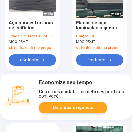
Aço para estruturas
Placas de aço
de edifícios
laminadas a quente,
forjadas, médias e
Preço:
Contact Us For The Best Offer
Preço:
USD 1
pesadas
MOQ:
25MT
MOQ:
25MT
obtenha o ultimo preço
obtenha o ultimo preço
contacto
contacto
Economize seu tempo
Deixe-nos contatar os melhores produtos
com você.
Dê a sua exigência