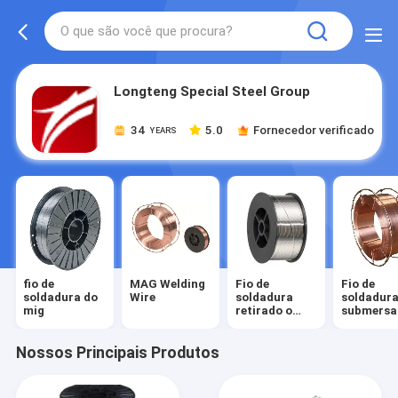
Longteng Special Steel Group
34
5.0
Fornecedor verificado
YEARS
fio de
MAG Welding
Fio de
Fio de
soldadura do
Wire
soldadura
soldadur
mig
retirado o
submersa
núcleo fluxo
arco
do arco
Nossos Principais Produtos