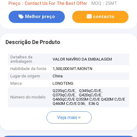
Preço：Contact Us For The Best Offer
MOQ：25MT
Melhor preço
contacto
Descrição De Produto
Detalhes da
VALOR NAVÍRIO DA EMBALAGEM
embalagem
Habilidade da fonte
1,500,000 MT/MONTN
Lugar de origem
China
Marca
LONGTENG
Q235qC/D/E、Q345qC/D/E、
Q370qC/D/E、Q420qC/D/E、
Número do modelo
Q460qC/D/E Q355M C/D/E Q420M C/D/E
Q460M C/D/E D36、E36 Q
Veja mais