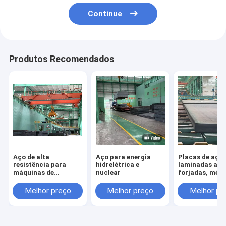
Continue
Produtos Recomendados
Aço de alta
Aço para energia
Placas de aço
resistência para
hidrelétrica e
laminadas a q
máquinas de
nuclear
forjadas, médi
construção
pesadas
Melhor preço
Melhor preço
Melhor pr