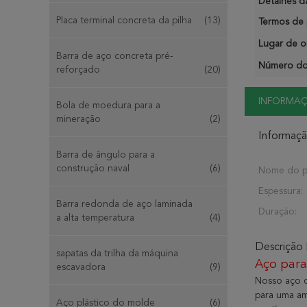
Detalhes d
Placa terminal concreta da pilha
(13)
Termos de 
Lugar de o
Barra de aço concreta pré-
Número do
reforçado
(20)
INFORMA
Bola de moedura para a
mineração
(2)
Informaç
Barra de ângulo para a
construção naval
(6)
Nome do p
Espessura:
Barra redonda de aço laminada
Duração:
a alta temperatura
(4)
Descrição
sapatas da trilha da máquina
Aço para 
escavadora
(9)
Nosso aço d
para uma am
Aço plástico do molde
(6)