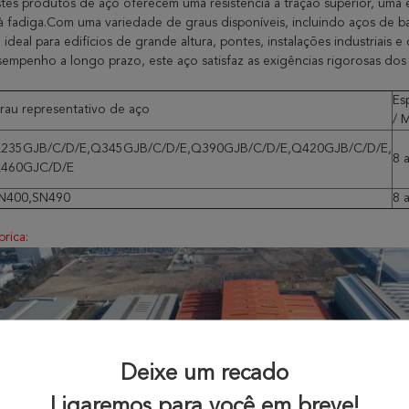
stes produtos de aço oferecem uma resistência à tração superior, uma e
à fadiga.Com uma variedade de graus disponíveis, incluindo aços de bai
ideal para edifícios de grande altura, pontes, instalações industriais e
sempenho a longo prazo, este aço satisfaz as exigências rigorosas do
Es
rau representativo de aço
/ 
235GJB/C/D/E,Q345GJB/C/D/E,Q390GJB/C/D/E,Q420GJB/C/D/E,
8 
460GJC/D/E
N400,SN490
8 
rica:
Deixe um recado
Ligaremos para você em breve!