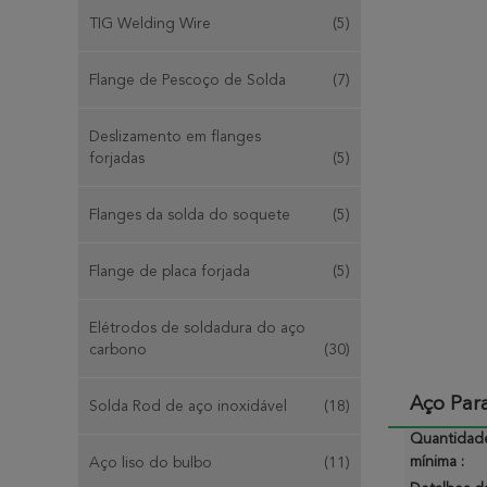
TIG Welding Wire
(5)
Flange de Pescoço de Solda
(7)
Deslizamento em flanges
forjadas
(5)
Flanges da solda do soquete
(5)
Flange de placa forjada
(5)
Elétrodos de soldadura do aço
carbono
(30)
Aço Para
Solda Rod de aço inoxidável
(18)
Quantidad
mínima :
Aço liso do bulbo
(11)