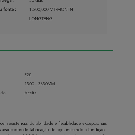
trega :
30 dias
a fonte :
1,500,000 MT/MONTN
LONGTENG
P20
1500 - 3650MM
ado:
Aceita.
r resistência, durabilidade e flexibilidade excepcionais
 avançados de fabricação de aço, incluindo a fundição