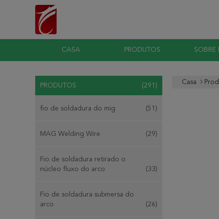
CASA
PRODUTOS
SOBRE
Casa
Prod
PRODUTOS
(291)
fio de soldadura do mig
(51)
MAG Welding Wire
(29)
Fio de soldadura retirado o
núcleo fluxo do arco
(33)
Fio de soldadura submersa do
arco
(26)