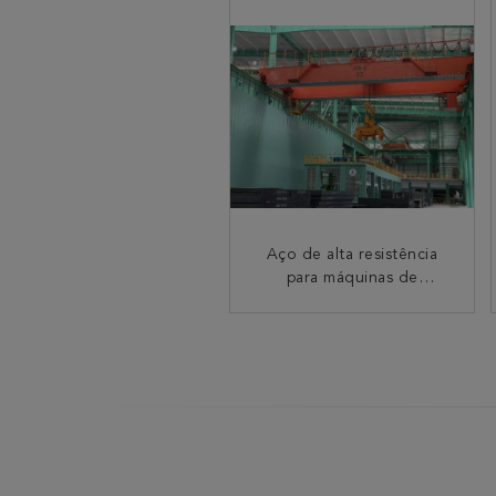
Aço de alta resistência
Engenharia Marítima e
para máquinas de
Offshore
construção