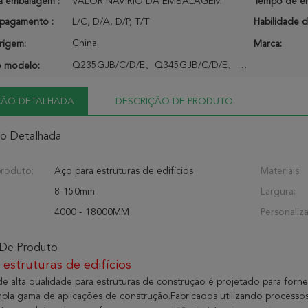
a embalagem :
VALOR NAVÍRIO DA EMBALAGEM
Tempo de en
pagamento :
L/C, D/A, D/P, T/T
Habilidade d
China
rigem:
Marca:
Q235GJB/C/D/E、Q345GJB/C/D/E、Q390GJB/C/D/E、Q420GJB/C/D/E、Q460GJC/D/E
 modelo:
ÇÃO DETALHADA
DESCRIÇÃO DE PRODUTO
ão Detalhada
roduto:
Aço para estruturas de edifícios
Materiais:
8-150mm
Largura:
4000 - 18000MM
Personaliz
 De Produto
estruturas de edifícios
e alta qualidade para estruturas de construção é projetado para fornece
pla gama de aplicações de construção.Fabricados utilizando processos