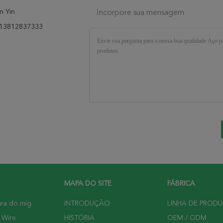
n Yin
Incorpore sua mensagem
13812837333
MAPA DO SITE
FÁBRICA
ura do mig
INTRODUÇÃO
LINHA DE PROD
 Wire
HISTÓRIA
OEM / ODM