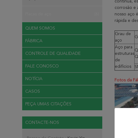
contínua, e
corrosão e 
Placas de aço
(6)
nosso aço é 
rápida e de
QUEM SOMOS
Grau de
G
aço
FÁBRICA
Aço para
Q
CONTROLE DE QUALIDADE
estruturas
Q
de
FALE CONOSCO
edifícios
S
NOTÍCIA
Fotos da Fáb
CASOS
PEÇA UMAS CITAÇÕES
CONTACTE-NOS