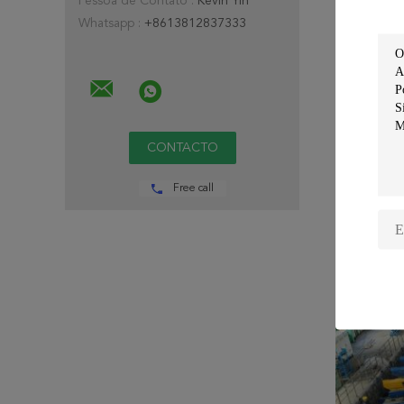
Pessoa de Contato :
Kevin Yin
Whatsapp :
+8613812837333
Free call