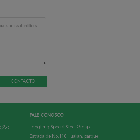
FALE CONOSCO
Longteng Special Steel Group
UÇÃO
Estrada de No.118 Hualian, parque