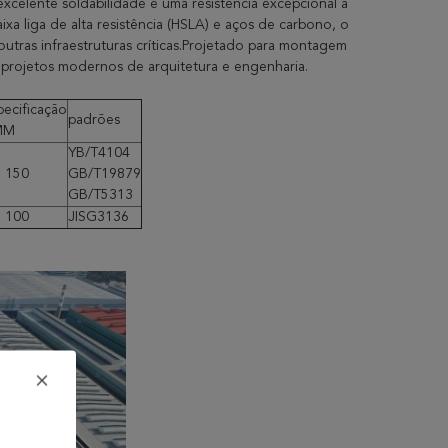
xcelente soldabilidade e uma resistência excepcional à
xa liga de alta resistência (HSLA) e aços de carbono, o
 outras infraestruturas críticas.Projetado para montagem
s projetos modernos de arquitetura e engenharia.
pecificação
padrões
MM
YB/T4104
a 150
GB/T19879
GB/T5313
a 100
JISG3136