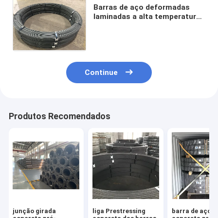
Barras de aço deformadas
laminadas a alta temperatura
de alta elasticidade de Jis
7.1mm para a pilha concreta
Phc
Continue
Produtos Recomendados
junção girada
liga Prestressing
barra de aço