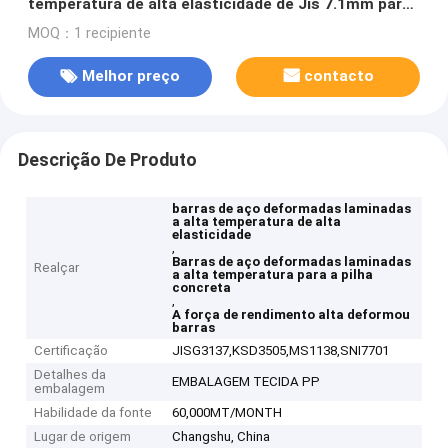
temperatura de alta elasticidade de Jis 7.1mm para
a pilha concreta Phc
MOQ：1 recipiente
Melhor preço
contacto
Descrição De Produto
barras de aço deformadas laminadas
a alta temperatura de alta
elasticidade
,
Barras de aço deformadas laminadas
Realçar
a alta temperatura para a pilha
concreta
,
A força de rendimento alta deformou
barras
Certificação
JISG3137,KSD3505,MS1138,SNI7701
Detalhes da
EMBALAGEM TECIDA PP
embalagem
Habilidade da fonte
60,000MT/MONTH
Lugar de origem
Changshu, China