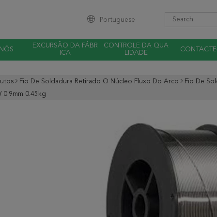
Portuguese
EXCURSÃO DA FÁBR
CONTROLE DA QUA
 NÓS
CONTACTE
ICA
LIDADE
utos
Fio De Soldadura Retirado O Núcleo Fluxo Do Arco
Fio De So
 0.9mm 0.45kg