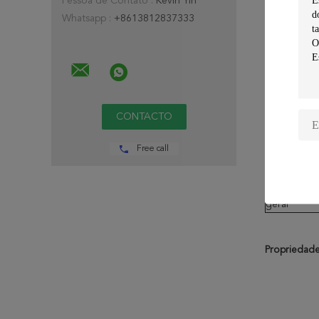
Pessoa de Contato :
Kevin Yin
LT DE FC
Whatsapp :
+8613812837333
Conforme-
AWS A5.2
Protegendo
Composição 
Composiçã
quimica
Free call
Valor da
garantia
Resultado
geral
Propriedade