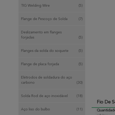
TIG Welding Wire
(5)
Flange de Pescoço de Solda
(7)
Deslizamento em flanges
forjadas
(5)
Flanges da solda do soquete
(5)
Flange de placa forjada
(5)
Elétrodos de soldadura do aço
carbono
(30)
Solda Rod de aço inoxidável
(18)
Fio De 
Aço liso do bulbo
(11)
Quantidad