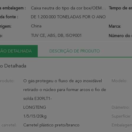
a embalagem :
Caixa neutra do tipo da cor box/OEM do LT da caixa
Tempo de en
da fonte :
DE 1.200.000 TONELADAS POR O ANO
China
rigem:
Marca:
TUV CE, ABS, DB, ISO9001
o:
Número do 
ÇÃO DETALHADA
DESCRIÇÃO DE PRODUTO
ão Detalhada
roduto:
O gás protegeu o fluxo de aço inoxidável
Modelo:
retirado o núcleo para formar arcos o fio de
solda E309LT1-
LONGTENG
Diâmetro:
1/5/15/20kg
Superfície:
 carretel:
Carretel plástico preto/branco
Embalagem