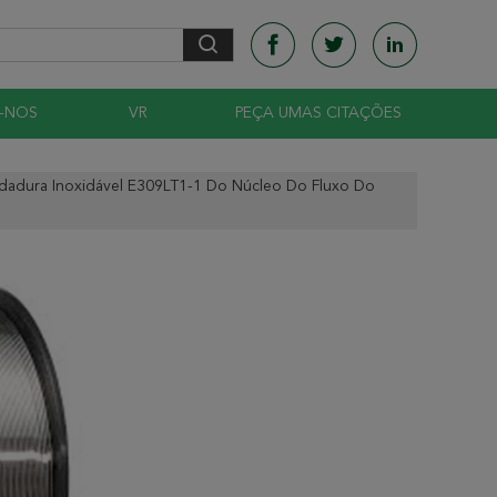
-NOS
VR
PEÇA UMAS CITAÇÕES
ldadura Inoxidável E309LT1-1 Do Núcleo Do Fluxo Do