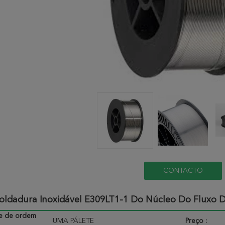
CONTACTO
Soldadura Inoxidável E309LT1-1 Do Núcleo Do Fluxo
e de ordem
UMA PÁLETE
Preço :