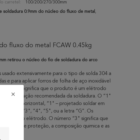
o carretel:
100/200/270/300mm
e soldadura 0.9mm do núcleo do fluxo de metal
,
 do fluxo do metal FCAW 0.45kg
m retirou o núcleo do fio de soldadura do arco
s usado extensivamente para o tipo de solda 304 a
s e para aplicar forros de folha de aço inoxidável
 “T” que significa que o produto é um elétrodo
dicando a posição recomendada da soldadura. O “1"
ão lisa ou horizontal, “1" – projetado soldar em
rais “1", “3", “4", “5", ou a letra “G”. Os
sificação do elétrodo. O número “3" significa que
ue o meio de proteção, a composição quimica e as