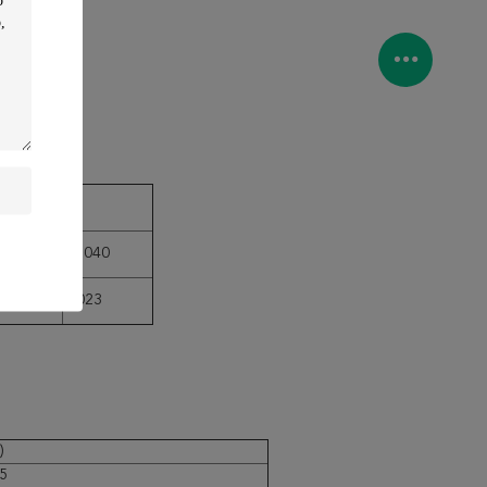
P
030
≤0.040
04
0,023
)
5