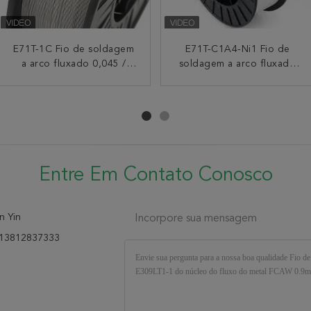
E71T-1C Fio de soldagem
E309LT1-1 fio de
E71T-C1A4-Ni1 Fio de
LT·E711 AWS E71T-1C
a arco fluxado 0,045 /
soldadura inoxidável
fluem o fio de soldadura
soldagem a arco fluxado
1.2mm do núcleo do fluxo
0,052 / 0,0625 (1/16) pol.
retirado o núcleo do arco
2/11/33/44 lb
do metal FCAW 1.4mm
prateado
1.6mm
Entre Em Contato Conosco
n Yin
Incorpore sua mensagem
13812837333