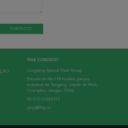
FALE CONOSCO
Longteng Special Steel Group
UÇÃO
Estrada de No.118 Hualian, parque
industrial de Tongang, cidade de Meili,
Changshu, Jiangsu, China
86-512-52262313
yinjq@lttg.cn