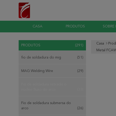
CASA
PRODUTOS
SOBRE
Casa
Prod
PRODUTOS
(291)
Metal FCAW
fio de soldadura do mig
(51)
MAG Welding Wire
(29)
Fio de soldadura retirado o
núcleo fluxo do arco
(33)
Fio de soldadura submersa do
arco
(26)