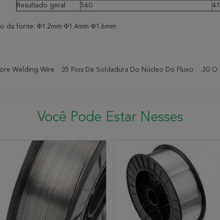
Resultado geral
560
41
ção da fonte: Φ1.2mm Φ1.4mm Φ1.6mm
Core Welding Wire
35 Fios De Soldadura Do Núcleo Do Fluxo
.30 O
Você Pode Estar Nesses