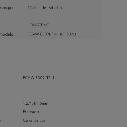
trega :
15 dias de trabalho
LONGTENG
FCAW E309LT1-1 (LT·309L)
modelo:
FCAW E309LT1-1
1.2/1.4/1.6mm
Prateado
:
Caixa de cor