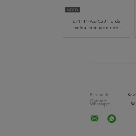
O fluxo protegido auto
E71T11-AZ-CS3 Fio de
de E71T-GS retirou o
solda com núcleo de
fluxo autoprotegido
núcleo do fio de
soldadura 0.8mm 0.9mm
2/11/33/44 lb
1.0mm
Pessoa de
Kevi
Contato:
Whatsapp:
+86