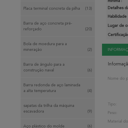
mínima :
Detalhes d
Placa terminal concreta da pilha
(13)
Habilidade 
Barra de aço concreta pré-
Lugar de o
reforçado
(20)
Certificaçã
Bola de moedura para a
mineração
(2)
INFORMA
Informaç
Barra de ângulo para a
construção naval
(6)
Nome do p
Barra redonda de aço laminada
a alta temperatura
(4)
Tipo:
sapatas da trilha da máquina
escavadora
(9)
Peso:
Material do
Aço plástico do molde
(6)