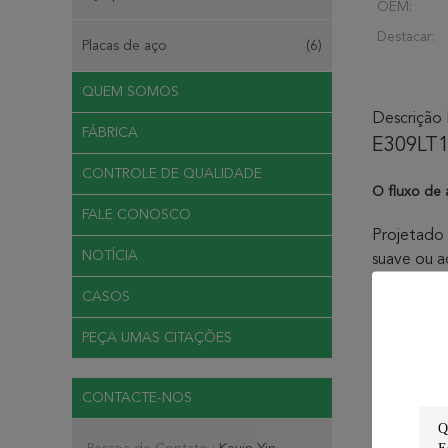
OEM:
Destacar:
Placas de aço
(6)
QUEM SOMOS
Descrição
FÁBRICA
E309LT1
CONTROLE DE QUALIDADE
O fluxo de 
FALE CONOSCO
Projetado 
NOTÍCIA
suave ou a
ao aço car
CASOS
ou uma has
ou “0" seg
PEÇA UMAS CITAÇÕES
toda a pos
numerais “
CONTACTE-NOS
um gás de 
propriedad