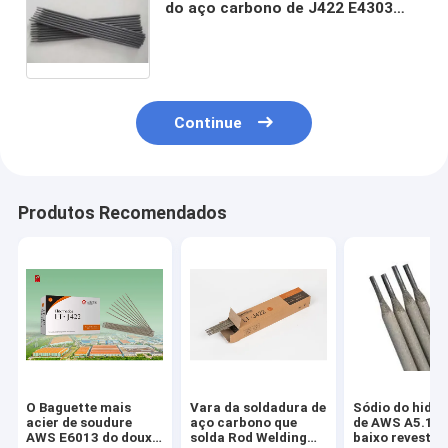
do aço carbono de J422 E4303
aceitam o OEM
Continue
Produtos Recomendados
O Baguette mais
Vara da soldadura de
Sódio do hidro
acier de soudure
aço carbono que
de AWS A5.1 E
AWS E6013 do doux
solda Rod Welding
baixo revestiu 