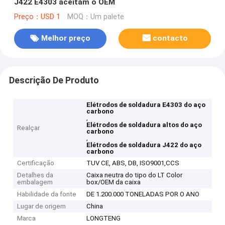
J422 E4303 aceitam o OEM
Preço：USD 1
MOQ：Um palete
Melhor preço
contacto
Descrição De Produto
Elétrodos de soldadura E4303 do aço
carbono
,
Elétrodos de soldadura altos do aço
Realçar
carbono
,
Elétrodos de soldadura J422 do aço
carbono
Certificação
TUV CE, ABS, DB, ISO9001,CCS
Detalhes da
Caixa neutra do tipo do LT Color
embalagem
box/OEM da caixa
Habilidade da fonte
DE 1.200.000 TONELADAS POR O ANO
Lugar de origem
China
Marca
LONGTENG