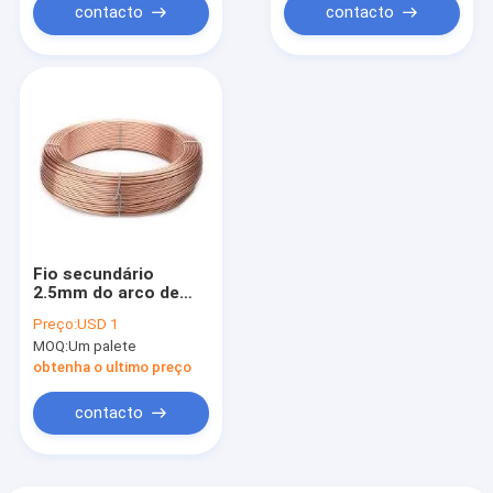
contacto
contacto
Fio secundário
2.5mm do arco de
H10Mn2 Aws EH14
Preço:
USD 1
3.2mm 4.0mm 5.0mm
MOQ:
Um palete
obtenha o ultimo preço
contacto