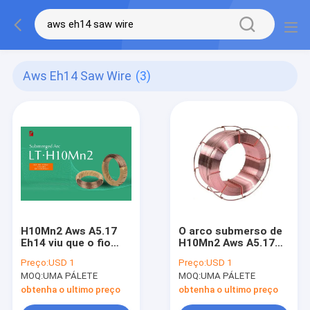
Aws Eh14 Saw Wire
(3)
H10Mn2 Aws A5.17
O arco submerso de
Eh14 viu que o fio
H10Mn2 Aws A5.17
submergiu 2.5mm
Eh14 viu o fio de
Preço:
USD 1
Preço:
USD 1
3.2mm 4.0mm 5.0mm
soldadura 2.5mm
MOQ:
UMA PÁLETE
MOQ:
UMA PÁLETE
3.2mm 4.0mm 5.0mm
obtenha o ultimo preço
obtenha o ultimo preço