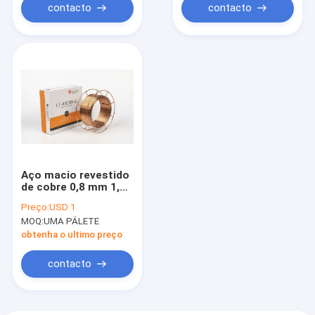
contacto
contacto
Aço macio revestido
de cobre 0,8 mm 1,0
mm 1,2 mm 1,6 mm
Preço:
USD 1
Er70s-6 CO2 MIG fio
MOQ:
UMA PÁLETE
de solda
obtenha o ultimo preço
contacto