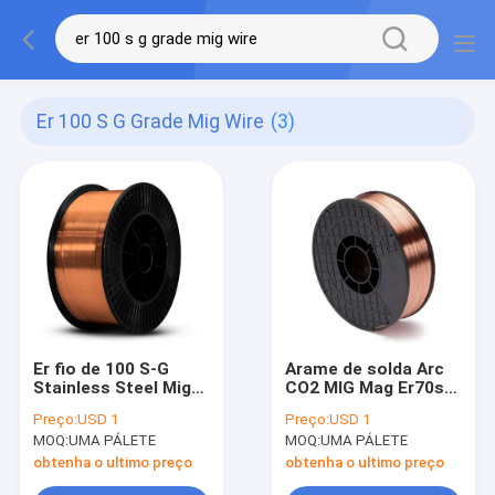
Er 100 S G Grade Mig Wire
(3)
Er fio de 100 S-G
Arame de solda Arc
Stainless Steel Mig
CO2 MIG Mag Er70s-6
para a chapa
MIG fio de solda
Preço:
USD 1
Preço:
USD 1
metálica 1,2
MOQ:
UMA PÁLETE
MOQ:
UMA PÁLETE
milímetro 5kg
obtenha o ultimo preço
obtenha o ultimo preço