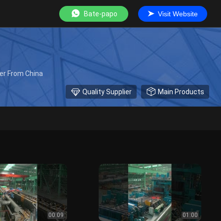
Bate-papo
Visit Website
er From China
Quality Supplier
Main Products
00:09
01:00