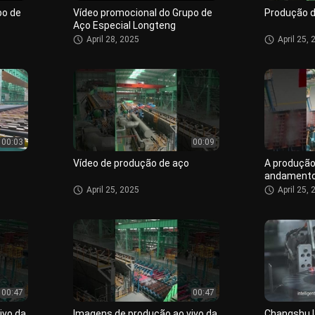
po de
Vídeo promocional do Grupo de
Produção d
Aço Especial Longteng
April 28, 2025
April 25,
00:03
00:09
Vídeo de produção de aço
A produçã
andamento
April 25, 2025
April 25,
00:47
00:47
ivo da
Imagens de produção ao vivo da
Changshu L