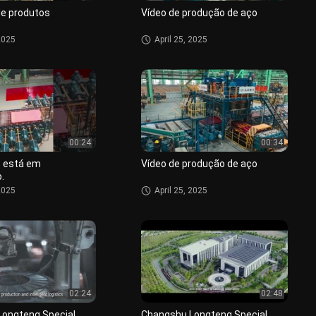
e produtos
Vídeo de produção de aço
 2025
April 25, 2025
00:24
00:34
o está em
Vídeo de produção de aço
.
 2025
April 25, 2025
02:24
02:48
ongteng Special
Changshu Longteng Special